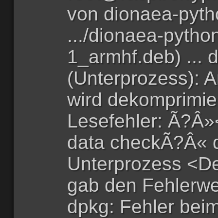
von dionaea-pyth
.../dionaea-pytho
1_armhf.deb) ... 
(Unterprozess): 
wird dekomprimiert
Lesefehler: Ã?Â»<
data checkÃ?Â« d
Unterprozess <D
gab den Fehlerw
dpkg: Fehler bei