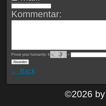
Kommentar:
Prove your humanity:
8
=
← Back
©
2026 by