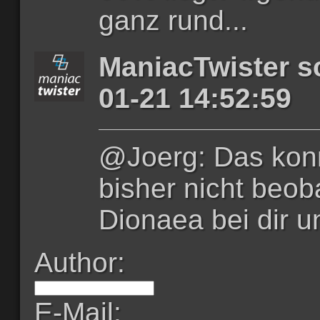
ganz rund...
ManiacTwister s
01-21 14:52:59
@Joerg: Das konn
bisher nicht beoba
Dionaea bei dir u
Author:
E-Mail: