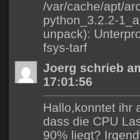
/var/cache/apt/ar
python_3.2.2-1_a
unpack): Unterpr
fsys-tarf
Joerg schrieb a
17:01:56
Hallo,konntet ihr
dass die CPU Las
90% liegt? Irgend