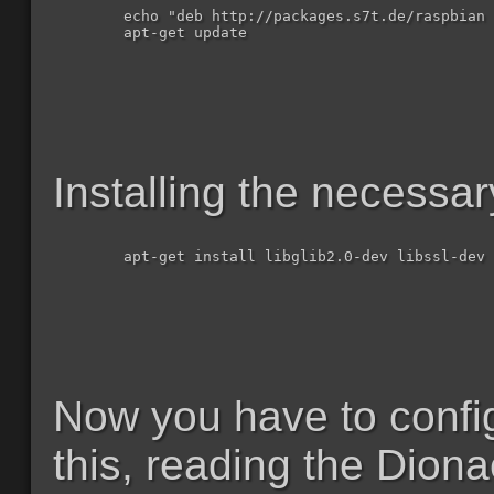
  	echo "deb http://packages.s7t.de/raspbian wheezy main" >> /etc/apt/sources.list

  	apt-get update

Installing the necessa
  	apt-get install libglib2.0-dev libssl-dev libcurl4-openssl-dev libreadline-dev libsqlite3-dev libtool automake autoconf build-essential subversion git-core flex bison pkg-config libnl-3-dev libnl-genl-3-dev libnl-nf-3-dev libnl-route-3-dev liblcfg libemu libev dionaea-python dionaea-cython libpcap udns dionaea 

Now you have to confi
this, reading the Dio