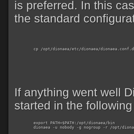
is preferred. In this c
the standard configurat
  	cp /opt/dionaea/etc/dionaea/dionaea.conf.dist /opt/dionaea/etc/dionaea/dionaea.conf

If anything went well 
started in the followin
  	export PATH=$PATH:/opt/dionaea/bin

  	dionaea -u nobody -g nogroup -r /opt/dionaea -w /opt/dionaea -p /opt/dionaea/var/dionaea.pid
