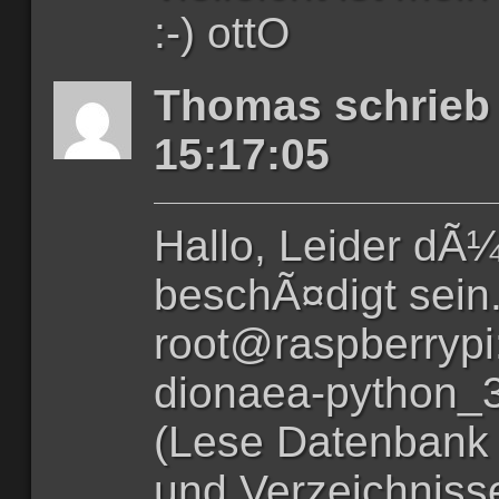
:-) ottO
Thomas schrieb
15:17:05
Hallo, Leider dÃ¼
beschÃ¤digt sein
root@raspberrypi:
dionaea-python_3
(Lese Datenbank 
und Verzeichnisse